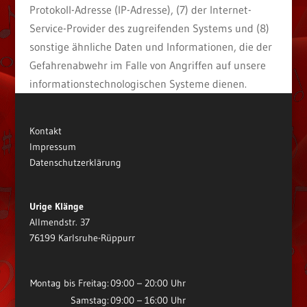
Protokoll-Adresse (IP-Adresse), (7) der Internet-
Service-Provider des zugreifenden Systems und (8)
sonstige ähnliche Daten und Informationen, die der
Gefahrenabwehr im Falle von Angriffen auf unsere
informationstechnologischen Systeme dienen.
Kontakt
Impressum
Datenschutzerklärung
Urige Klänge
Allmendstr. 37
76199 Karlsruhe-Rüppurr
Montag bis Freitag:
09:00 – 20:00 Uhr
Samstag:
09:00 – 16:00 Uhr