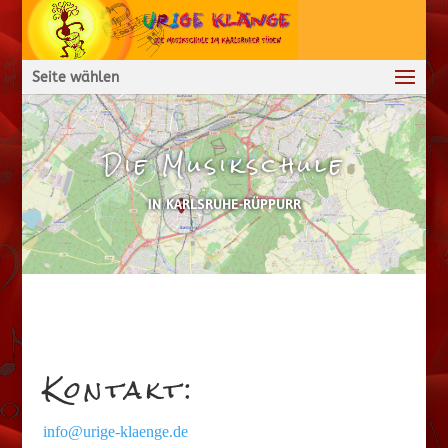
Seite wählen
Die Musikschule
IN KARLSRUHE-RÜPPURR
Kontakt:
info@urige-klaenge.de