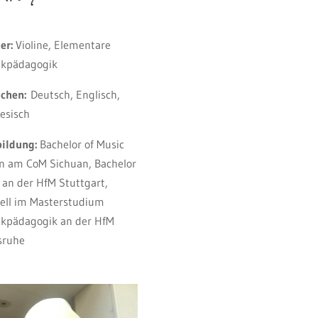
er:
Violine, Elementare
ikpädagogik
achen:
Deutsch, Englisch,
esisch
bildung:
Bachelor of Music
in am CoM Sichuan, Bachelor
an der HfM Stuttgart,
ell im Masterstudium
kpädagogik an der HfM
sruhe