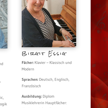
Birgit Essig
Fächer:
Klavier – Klassisch und
und
Modern
Sprachen:
Deutsch, Englisch,
,
Französisch
Ausbildung:
Diplom
ic,
Musiklehrerin Hauptfächer:
ogik