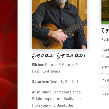
J
Fäch
Spra
Georg Gerardi
Fran
Fächer:
Gitarre, E-Gitarre, E-
Ausb
Bass, Kontrabass
küns
Mast
Sprachen:
Deutsch, Englisch
küns
Ausbildung:
Jahrzehntelange
Kla
Erfahrung mit musikalischen
Projekten und Bands der