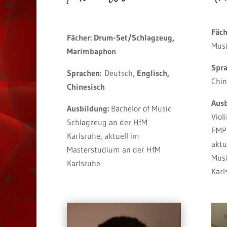
Fäch
Fächer: Drum-Set/Schlagzeug,
Mus
Marimbaphon
Spr
Sprachen:
Deutsch,
Englisch,
Chin
Chinesisch
Aus
Ausbildung:
Bachelor of Music
Viol
Schlagzeug an der HfM
EMP 
Karlsruhe, a
ktuell im
aktu
Masterstudium an der HfM
Musi
Karlsruhe
Karl