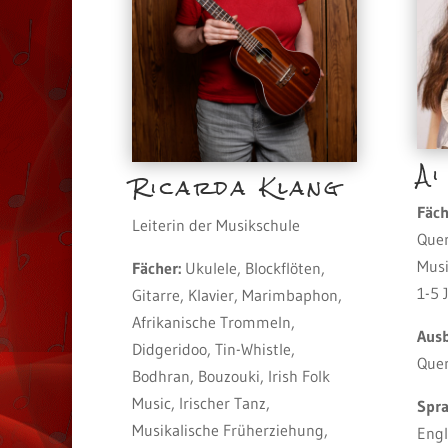
Ai
Ricarda Klang
Fäch
Leiterin der Musikschule
Quer
Musi
Fächer:
Ukulele, Blockflöten,
1-5 
Gitarre, Klavier, Marimbaphon,
Afrikanische Trommeln,
Ausb
Didgeridoo, Tin-Whistle,
Quer
Bodhran, Bouzouki, Irish Folk
Music, Irischer Tanz,
Spra
Musikalische Früherziehung,
Engl