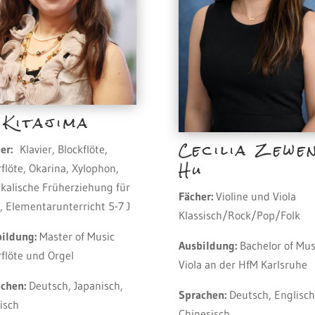
 Kitajima
Cecilia Zewe
er:
Klavier, Blockflöte,
Hu
flöte, Okarina, Xylophon,
kalische Früherziehung für
Fächer:
Violine und Viola
J, Elementarunterricht 5-7 J
Klassisch/Rock/Pop/Folk
ildung:
Master of Music
Ausbildung:
Bachelor of Mus
flöte und Orgel
Viola an der HfM Karlsruhe
chen:
Deutsch, Japanisch,
Sprachen:
Deutsch, Englisch
isch
Chinesisch