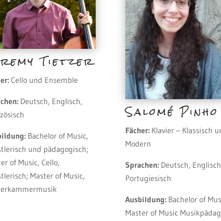
eremy Tietzer
er:
Cello und Ensemble
chen:
Deutsch, Englisch,
Salomé Pinho
zösisch
Fächer:
Klavier – Klassisch 
ildung:
Bachelor of Music,
Modern
tlerisch und pädagogisch;
er of Music, Cello,
Sprachen:
Deutsch, Englisch
tlerisch; Master of Music,
Portugiesisch
vierkammermusik
Ausbildung:
Bachelor of Mus
Master of Music Musikpädag