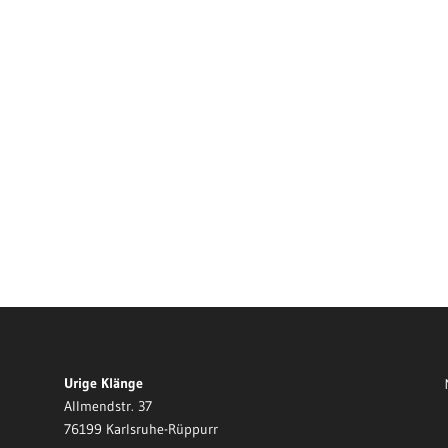
Urige Klänge
Allmendstr. 37
76199 Karlsruhe-Rüppurr